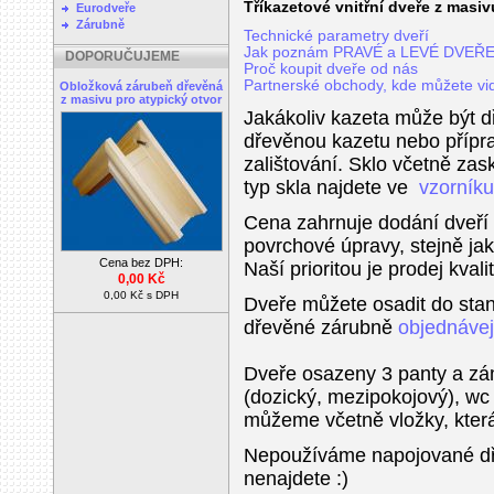
Tříkazetové vnitřní dveře z masiv
Eurodveře
Zárubně
Technické parametry dveří
Jak poznám PRAVÉ a LEVÉ DVEŘ
DOPORUČUJEME
Proč koupit dveře od nás
Partnerské obchody, kde můžete vid
Obložková zárubeň dřevěná
z masivu pro atypický otvor
Jakákoliv kazeta může být 
dřevěnou kazetu nebo přípra
zalištování. Sklo včetně zask
typ skla najdete ve
vzorníku
Cena zahrnuje dodání dveří
povrchové úpravy, stejně ja
Cena bez DPH:
Naší prioritou je prodej kval
0,00 Kč
0,00 Kč s DPH
Dveře můžete osadit do stan
dřevěné zárubně
objednávej
Dveře osazeny 3 panty a z
(dozický, mezipokojový), w
můžeme včetně vložky, která 
Nepoužíváme napojované dře
nenajdete :)