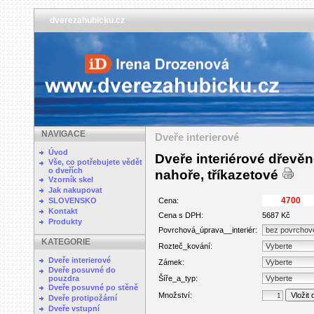
dverezahubicku.cz
NAVIGACE
Dveře interierové
Úvod
Dveře interiérové dřevěn
Vše, co potřebujete vědět
o dveřích
nahoře, tříkazetové
Vzorník skel
Jak nakupovat
SLOVENSKO
Cena:
Kontakt
Cena s DPH:
5687 Kč
Produkty
Povrchová_úprava__interiér:
KATEGORIE
Rozteč_kování:
Dveře interierové
Zámek:
Dveře posuvné do
pouzdra
Šíře_a_typ:
Dveře posuvné po stěně
Množství:
Dveře protipožární
Dveře vstupní