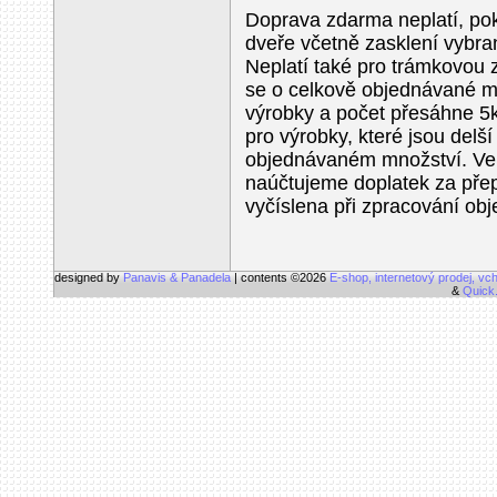
Doprava zdarma neplatí, po
dveře včetně zasklení vybr
Neplatí také pro trámkovou
se o celkově objednávané mn
výrobky a počet přesáhne 5k
pro výrobky, které jsou delš
objednávaném množství. Ve
naúčtujeme doplatek za přep
vyčíslena při zpracování ob
designed by
Panavis & Panadela
| contents ©2026
E-shop, internetový prodej, vc
&
Quick