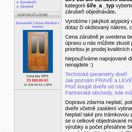
Eurodveře
kategorii
šíře_a _typ
vyberte
Zárubně
zárubeň objednáváte
.
DOPORUČUJEME
Vyrobíme i jakýkoli atypický
Eurodveře 1 Extra dřevěné z
dotaz či okótovaný nákres, 
masivu
Cena zárubně je uvedena b
úpravu u nás můžete zkusit 
prioritou je prodej kvalitníc
Nepoužíváme napojované dře
nenajdete :)
Technické parametry dveří
Cena bez DPH:
Jak poznám PRAVÉ a LEV
25 900,00 Kč
31 339,00 Kč s DPH
Proč koupit dveře od nás
Partnerské obchody, kde můž
Doprava zdarma neplatí, po
dveře včetně zasklení vybr
Neplatí také pro trámkovou
se o celkově objednávané mn
výrobky a počet přesáhne 5k