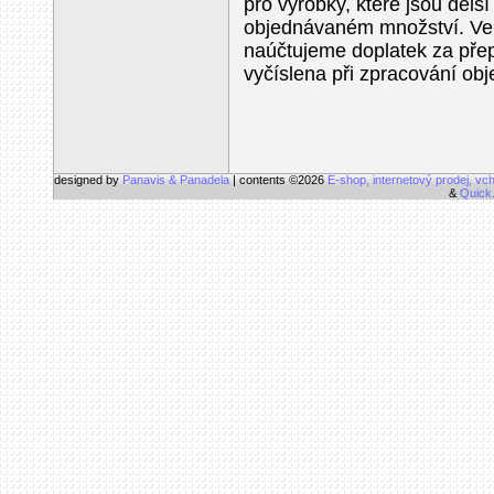
pro výrobky, které jsou delš
objednávaném množství. Ve
naúčtujeme doplatek za přep
vyčíslena při zpracování ob
designed by
Panavis & Panadela
| contents ©2026
E-shop, internetový prodej, vc
&
Quick