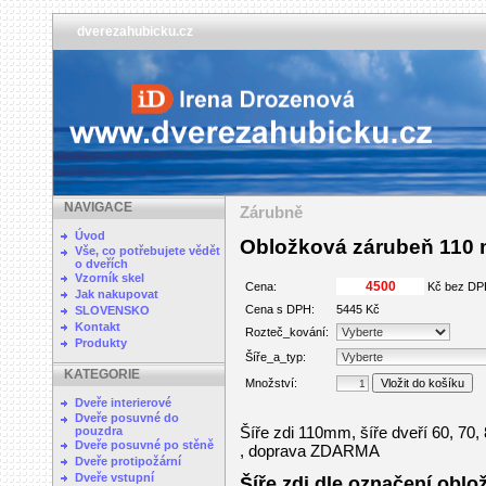
dverezahubicku.cz
NAVIGACE
Zárubně
Úvod
Obložková zárubeň 110
Vše, co potřebujete vědět
o dveřích
Vzorník skel
Cena:
Kč bez DP
Jak nakupovat
Cena s DPH:
5445 Kč
SLOVENSKO
Kontakt
Rozteč_kování:
Produkty
Šíře_a_typ:
KATEGORIE
Množství:
Dveře interierové
Dveře posuvné do
Šíře zdi 110mm, šíře dveří 60, 70, 
pouzdra
Dveře posuvné po stěně
, doprava ZDARMA
Dveře protipožární
Dveře vstupní
Šíře zdi dle označení obložk